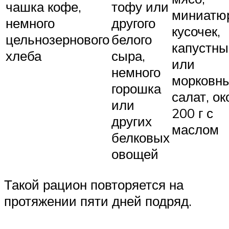
чашка кофе,
тофу или
миниатю
немного
другого
кусочек,
цельнозернового
белого
капустны
хлеба
сыра,
или
немного
морковн
горошка
салат, ок
или
200 г с
других
маслом
белковых
овощей
Такой рацион повторяется на
протяжении пяти дней подряд.