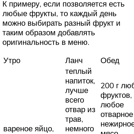
К примеру, если позволяется есть
любые фрукты, то каждый день
можно выбирать разный фрукт и
таким образом добавлять
оригинальность в меню.
Утро
Ланч
Обед
теплый
напиток,
200 г лю
лучше
фруктов,
всего
любое
отвар из
отварное
трав,
нежирно
вареное яйцо,
немного
мясо,