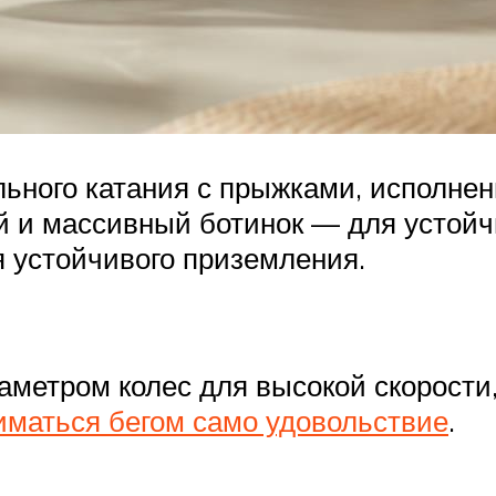
ального катания с прыжками, исполне
й и массивный ботинок — для устойч
я устойчивого приземления.
аметром колес для высокой скорости,
иматься бегом само удовольствие
.