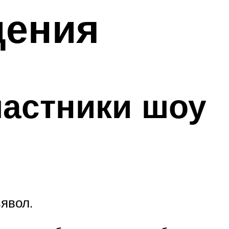
дения
частники шоу
ьявол.