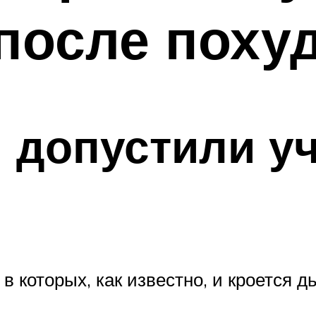
после поху
 допустили у
в которых, как известно, и кроется д