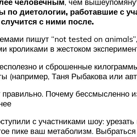
лее человечным
, чем вышеупомянут
ы по диетологии, работавшие с уч
 случится с ними после.
кремами пишут “not tested on animals
и кроликами в жестоком эксперимен
 бесполезно и сброшенные килограммы
ы (например, Таня Рыбакова или авто
у правильно. Почему бессмысленно 
нее
оступили с участниками шоу: урезать
рутое пике ваш метаболизм. Выбраться