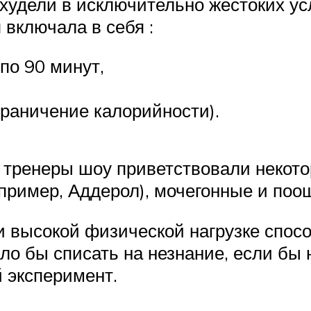
 худели в исключительно жестоких у
 включала в себя :
по 90 минут,
граничение калорийности).
о тренеры шоу приветствовали некот
ример, Аддерол), мочегонные и поощ
ри высокой физической нагрузке спо
ло бы списать на незнание, если бы 
 эксперимент.