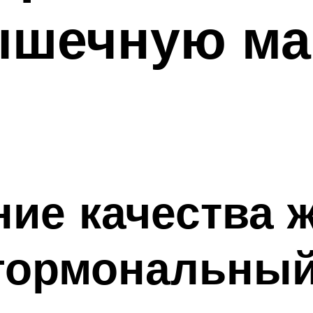
ышечную ма
ие качества 
 гормональный