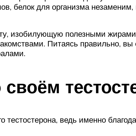
, белок для организма незаменим, н
ту, изобилующую полезными жирами,
комствами. Питаясь правильно, вы 
алами.
 своём тестост
го тестостерона, ведь именно благод