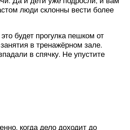
ечи. Да и дети уже подросли, и вам
растом люди склонны вести более
 это будет прогулка пешком от
 занятия в тренажёрном зале.
падали в спячку. Не упустите
нно, когда дело доходит до