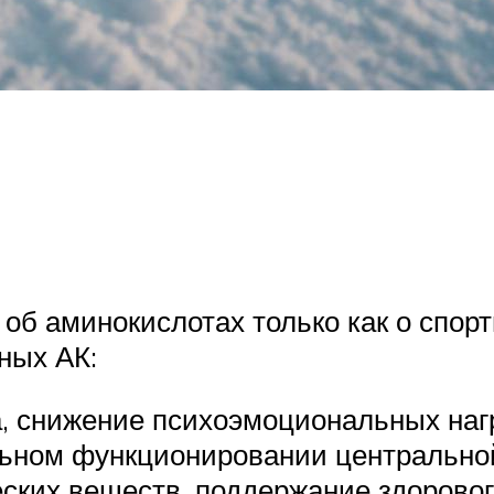
об аминокислотах только как о спор
ных АК:
, снижение психоэмоциональных нагр
льном функционировании центрально
ских веществ, поддержание здорово