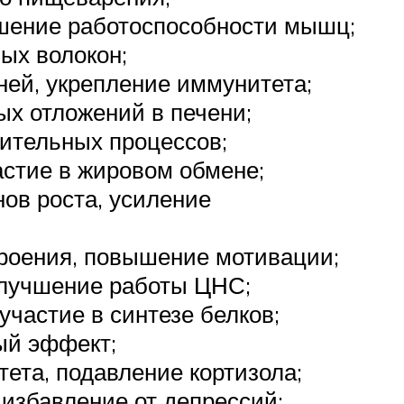
ышение работоспособности мышц;
ых волокон;
ней, укрепление иммунитета;
ых отложений в печени;
ительных процессов;
астие в жировом обмене;
ов роста, усиление
роения, повышение мотивации;
улучшение работы ЦНС;
частие в синтезе белков;
ый эффект;
ета, подавление кортизола;
избавление от депрессий;