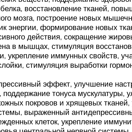
 белка, восстановление тканей, пов
ого мозга, построение новых мышечн
к энергии, формирование новых тка
ивного действия, сокращение жиров
ена в мышцах, стимуляция восстанов
и, укрепление иммунных свойств, уч
лойки, стимуляция выработки гормон
рессивный эффект, улучшение наст
, поддержание тонуса мускулатуры, 
ожных покровов и хрящевых тканей, у
стемы, выраженный антидепрессивн
жденных клеток, укрепление иммунит
овья центральной нервной системы, 