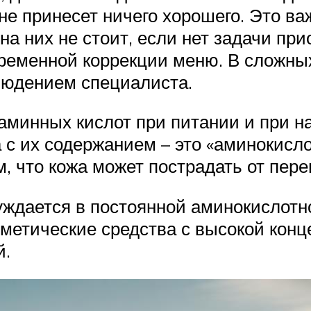
 не принесет ничего хорошего. Это в
 на них не стоит, если нет задачи пр
ременной коррекции меню. В сложны
людением специалиста.
аминных кислот при питании и при н
а с их содержанием – это «аминокисл
ом, что кожа может пострадать от пе
уждается в постоянной аминокислотно
метические средства с высокой конц
й.