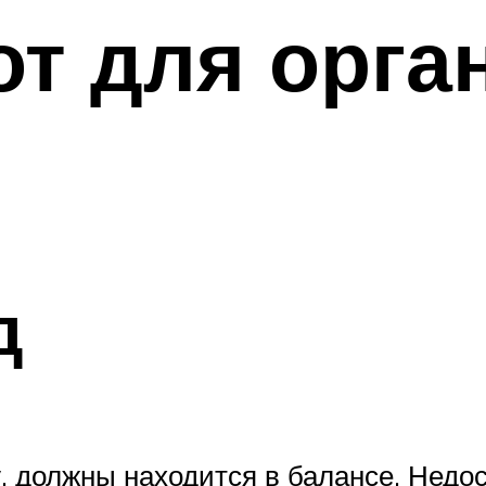
т для орга
д
 должны находится в балансе. Недос