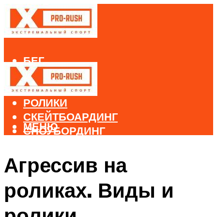
БЕГ
ВЕЛОСПОРТ
ДАЙВИНГ
РОЛИКИ
СКЕЙТБОАРДИНГ
МЕНЮ
СНОУБОРДИНГ
ЛЫЖНЫЙ СПОРТ
Агрессив на
МЕНЮ
роликах. Виды и
ролики.